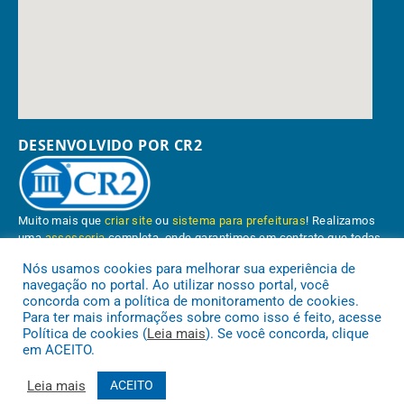
DESENVOLVIDO POR CR2
Muito mais que
criar site
ou
sistema para prefeituras
! Realizamos
uma
assessoria
completa, onde garantimos em contrato que todas
as exigências das
leis de transparência pública
serão atendidas.
Nós usamos cookies para melhorar sua experiência de
navegação no portal. Ao utilizar nosso portal, você
Conheça o
PNTP
e o
Radar da Transparência Pública
concorda com a política de monitoramento de cookies.
Para ter mais informações sobre como isso é feito, acesse
Política de cookies (
Leia mais
). Se você concorda, clique
em ACEITO.
Prefeitura Municipal de Paragominas.
Todos os direitos reservados a
Leia mais
ACEITO