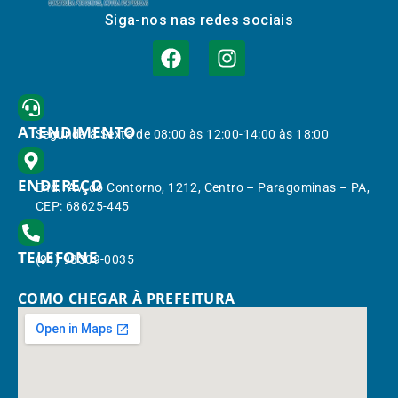
Siga-nos nas redes sociais
ATENDIMENTO
Segunda à Sexta de 08:00 às 12:00-14:00 às 18:00
ENDEREÇO
End.: Av. do Contorno, 1212, Centro – Paragominas – PA,
CEP: 68625-445
TELEFONE
(91) 98309-0035
COMO CHEGAR À PREFEITURA