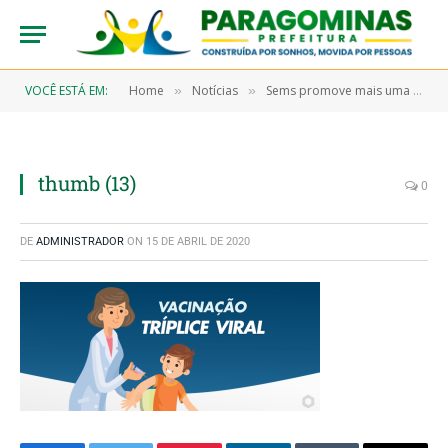
VOCÊ ESTÁ EM:
Home
Notícias
Sems promove mais uma campanha em prol de combater doenças virais
»
»
thumb (13)
0
DE
ADMINISTRADOR
ON
15 DE ABRIL DE 2020