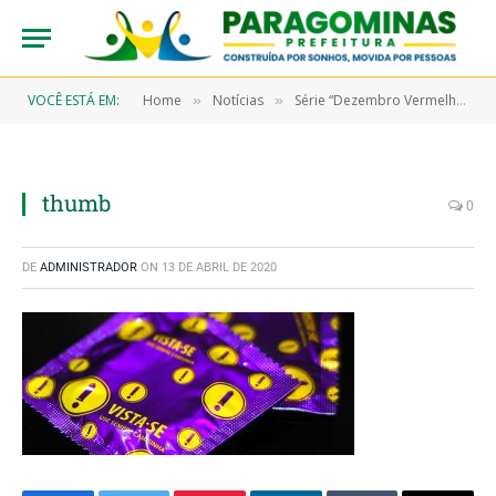
VOCÊ ESTÁ EM:
Home
Notícias
Série “Dezembro Vermelho” – Como usar a camisinha?
»
»
thumb
0
DE
ADMINISTRADOR
ON
13 DE ABRIL DE 2020