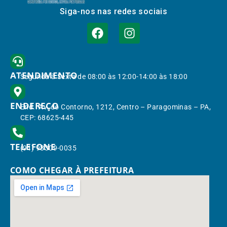
Siga-nos nas redes sociais
ATENDIMENTO
Segunda à Sexta de 08:00 às 12:00-14:00 às 18:00
ENDEREÇO
End.: Av. do Contorno, 1212, Centro – Paragominas – PA,
CEP: 68625-445
TELEFONE
(91) 98309-0035
COMO CHEGAR À PREFEITURA