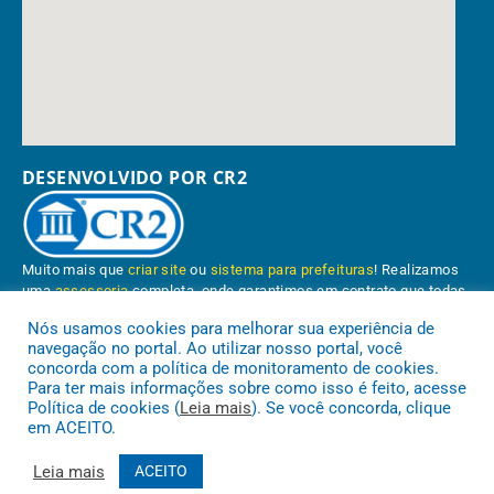
DESENVOLVIDO POR CR2
Muito mais que
criar site
ou
sistema para prefeituras
! Realizamos
uma
assessoria
completa, onde garantimos em contrato que todas
as exigências das
leis de transparência pública
serão atendidas.
Nós usamos cookies para melhorar sua experiência de
navegação no portal. Ao utilizar nosso portal, você
Conheça o
PNTP
e o
Radar da Transparência Pública
concorda com a política de monitoramento de cookies.
Para ter mais informações sobre como isso é feito, acesse
Política de cookies (
Leia mais
). Se você concorda, clique
em ACEITO.
Prefeitura Municipal de Paragominas.
Todos os direitos reservados a
Leia mais
ACEITO