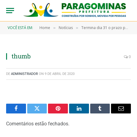
VOCÊ ESTÁ EM:
Home
Notícias
Termina dia 31 o prazo para a entrega da Declaração Anual do Simples Nacional
»
»
thumb
0
DE
ADMINISTRADOR
ON
9 DE ABRIL DE 2020
Facebook
Twitter
Pinterest
LinkedIn
Tumblr
Email
Comentários estão fechados.