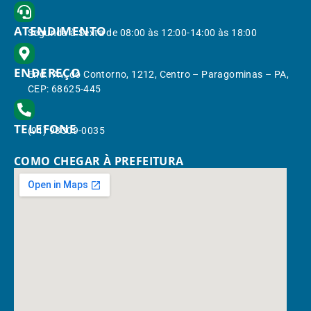
ATENDIMENTO
Segunda à Sexta de 08:00 às 12:00-14:00 às 18:00
ENDEREÇO
End.: Av. do Contorno, 1212, Centro – Paragominas – PA,
CEP: 68625-445
TELEFONE
(91) 98309-0035
COMO CHEGAR À PREFEITURA