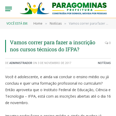
VOCÊ ESTÁ EM:
Home
Notícias
Vamos correr para fazer a inscrição nos cursos técnicos do IFPA?
»
»
Vamos correr para fazer a inscrição
0
nos cursos técnicos do IFPA?
DE
ADMINISTRADOR
ON
3 DE NOVEMBRO DE 2017
NOTÍCIAS
Você é adolescente, e ainda vai concluir o ensino médio ou já
concluiu e quer uma formação profissional no curriculum?
Então aproveita que o Instituto Federal de Educação, Ciência e
Tecnologia – IFPA, está com as inscrições abertas até o dia 16
de novembro.
Imagina poder fazer o ensino médio e ainda de quebra já