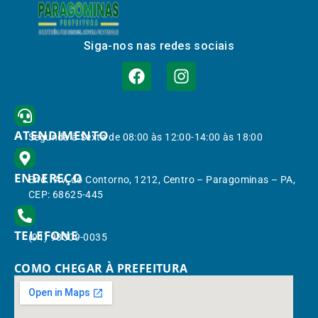
Siga-nos nas redes sociais
ATENDIMENTO
Segunda à Sexta de 08:00 às 12:00-14:00 às 18:00
ENDEREÇO
End.: Av. do Contorno, 1212, Centro – Paragominas – PA,
CEP: 68625-445
TELEFONE
(91) 98309-0035
COMO CHEGAR À PREFEITURA