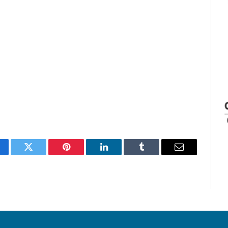
cebook
Twitter
Pinterest
LinkedIn
Tumblr
Email