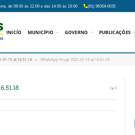
xta. de 08:00 às 12:00 e das 14:00 às 18:00
(91) 98309-0035
INICÍO
MUNICÍPIO
GOVERNO
PUBLICAÇÕES
-01-15 at 16.51.18
WhatsApp Image 2021-01-15 at 16.51.18
»
6.51.18
0