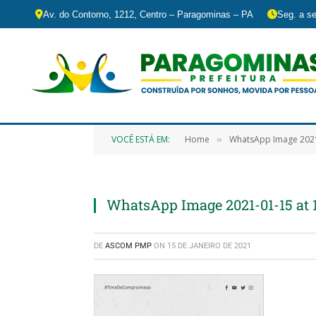
Av. do Contorno, 1212, Centro – Paragominas – PA
Seg. a se
VOCÊ ESTÁ EM:
Home
WhatsApp Image 2021
»
WhatsApp Image 2021-01-15 at 1
DE
ASCOM PMP
ON
15 DE JANEIRO DE 2021