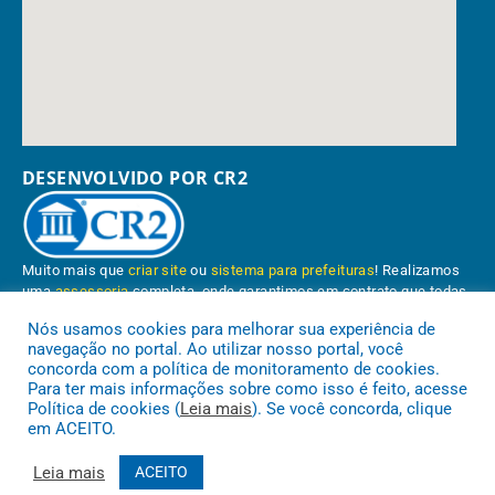
DESENVOLVIDO POR CR2
Muito mais que
criar site
ou
sistema para prefeituras
! Realizamos
uma
assessoria
completa, onde garantimos em contrato que todas
as exigências das
leis de transparência pública
serão atendidas.
Nós usamos cookies para melhorar sua experiência de
navegação no portal. Ao utilizar nosso portal, você
Conheça o
PNTP
e o
Radar da Transparência Pública
concorda com a política de monitoramento de cookies.
Para ter mais informações sobre como isso é feito, acesse
Política de cookies (
Leia mais
). Se você concorda, clique
em ACEITO.
Prefeitura Municipal de Paragominas.
Todos os direitos reservados a
Leia mais
ACEITO