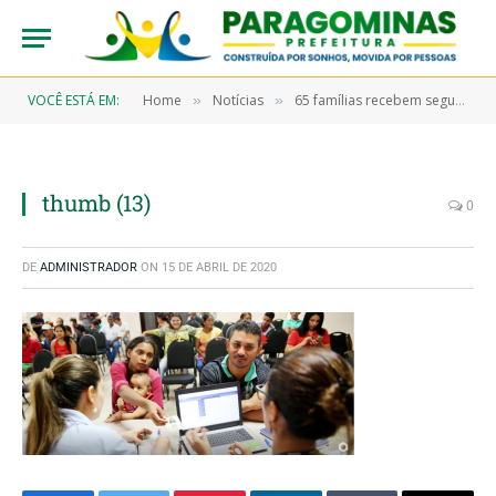
VOCÊ ESTÁ EM:
Home
Notícias
65 famílias recebem segunda parcela do benefício eventual
»
»
thumb (13)
0
DE
ADMINISTRADOR
ON
15 DE ABRIL DE 2020