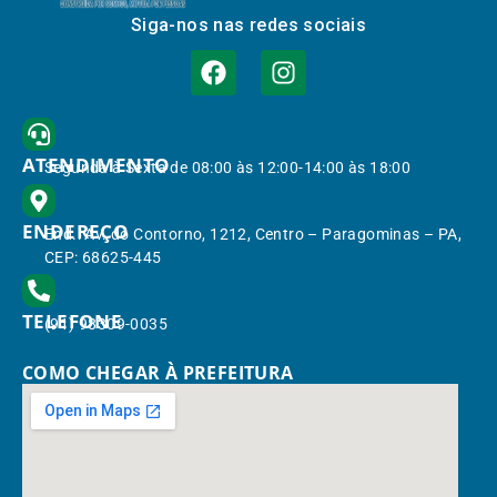
Siga-nos nas redes sociais
ATENDIMENTO
Segunda à Sexta de 08:00 às 12:00-14:00 às 18:00
ENDEREÇO
End.: Av. do Contorno, 1212, Centro – Paragominas – PA,
CEP: 68625-445
TELEFONE
(91) 98309-0035
COMO CHEGAR À PREFEITURA