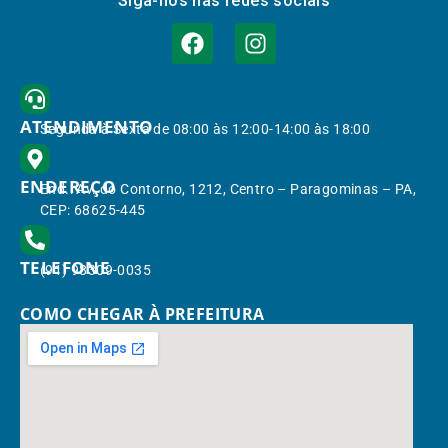
Siga-nos nas redes sociais
ATENDIMENTO
Segunda à Sexta de 08:00 às 12:00-14:00 às 18:00
ENDEREÇO
End.: Av. do Contorno, 1212, Centro – Paragominas – PA,
CEP: 68625-445
TELEFONE
(91) 98309-0035
COMO CHEGAR À PREFEITURA