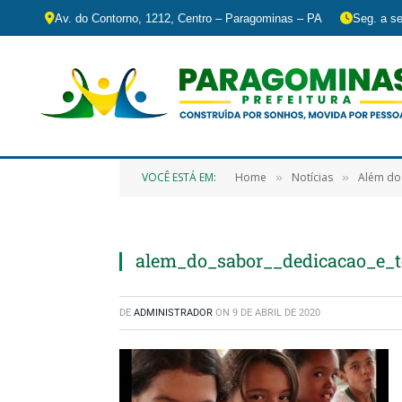
Av. do Contorno, 1212, Centro – Paragominas – PA
Seg. a se
VOCÊ ESTÁ EM:
Home
Notícias
Além do 
»
»
alem_do_sabor__dedicacao_e_
DE
ADMINISTRADOR
ON
9 DE ABRIL DE 2020