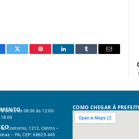
cebook
Twitter
Pinterest
LinkedIn
Tumblr
Email
COMO CHEGAR À PREFEI
IMENTO
à Sexta de 08:00 às 12:00-
 18:00
EÇO
. do Contorno, 1212, Centro –
inas – PA, CEP: 68625-445