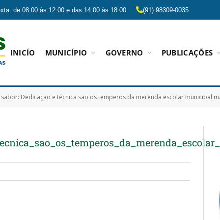
xta. de 08:00 às 12:00 e das 14:00 às 18:00
(91) 98309-0035
INICÍO
MUNICÍPIO
GOVERNO
PUBLICAÇÕES
sabor: Dedicação e técnica são os temperos da merenda escolar municipal ma
tecnica_sao_os_temperos_da_merenda_escolar_