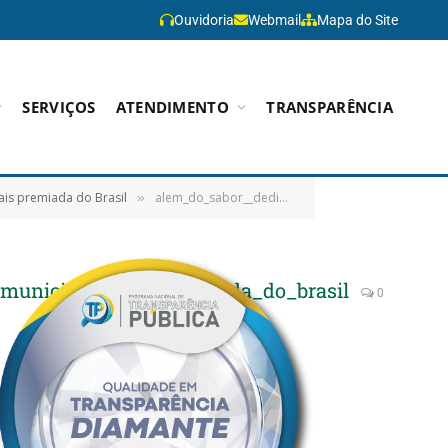
Ouvidoria
Webmail
Mapa do Site
SERVIÇOS
ATENDIMENTO
TRANSPARÊNCIA
is premiada do Brasil
alem_do_sabor__dedicacao_e_tecnica_sao_os_temperos_da_merenda_escolar_municipal_mais_premiada_do_brasil
»
municipal_mais_premiada_do_brasil
0