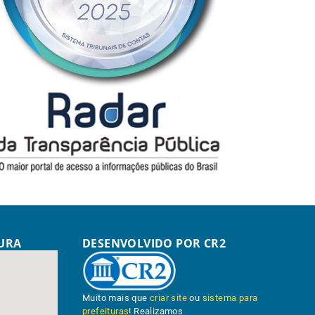
TURA
DESENVOLVIDO POR CR2
Muito mais que
criar site
ou
sistema para
prefeituras
! Realizamos