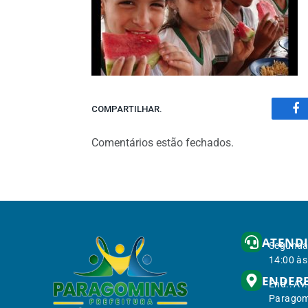
COMPARTILHAR.
Fa
Comentários estão fechados.
ATEND
Segunda 
14:00 às
ENDER
End.: Av
Paragom