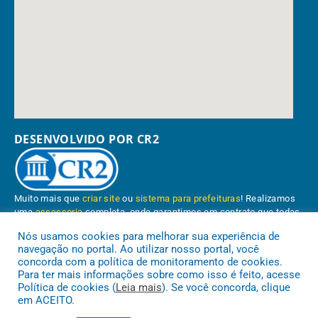
DESENVOLVIDO POR CR2
Muito mais que
criar site
ou
sistema para prefeituras
! Realizamos
uma
assessoria
completa, onde garantimos em contrato que todas
as exigências das
leis de transparência pública
serão atendidas.
Nós usamos cookies para melhorar sua experiência de
navegação no portal. Ao utilizar nosso portal, você
Conheça o
PNTP
e o
Radar da Transparência Pública
concorda com a política de monitoramento de cookies.
Para ter mais informações sobre como isso é feito, acesse
Política de cookies (
Leia mais
). Se você concorda, clique
em ACEITO.