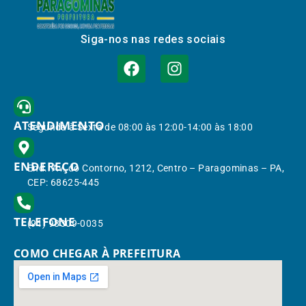
Siga-nos nas redes sociais
ATENDIMENTO
Segunda à Sexta de 08:00 às 12:00-14:00 às 18:00
ENDEREÇO
End.: Av. do Contorno, 1212, Centro – Paragominas – PA,
CEP: 68625-445
TELEFONE
(91) 98309-0035
COMO CHEGAR À PREFEITURA