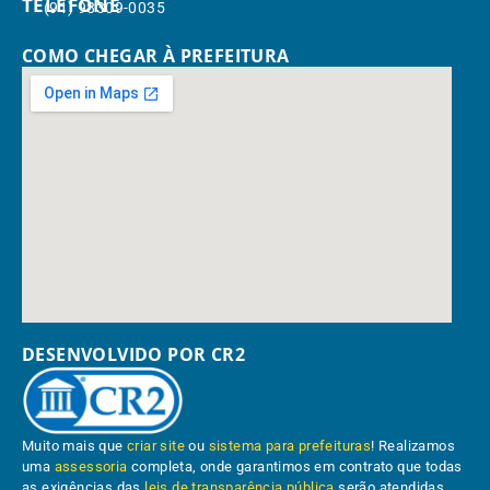
TELEFONE
(91) 98309-0035
COMO CHEGAR À PREFEITURA
DESENVOLVIDO POR CR2
Muito mais que
criar site
ou
sistema para prefeituras
! Realizamos
uma
assessoria
completa, onde garantimos em contrato que todas
as exigências das
leis de transparência pública
serão atendidas.