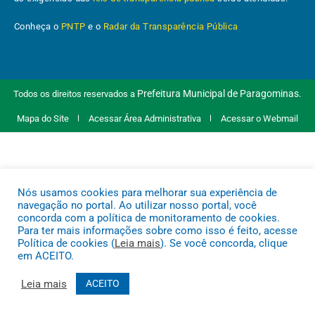
Conheça o
PNTP
e o
Radar da Transparência Pública
Prefeitura Municipal de Paragominas.
Todos os direitos reservados a
Mapa do Site
Acessar Área Administrativa
Acessar o Webmail
Nós usamos cookies para melhorar sua experiência de
navegação no portal. Ao utilizar nosso portal, você
concorda com a política de monitoramento de cookies.
Para ter mais informações sobre como isso é feito, acesse
Política de cookies (
Leia mais
). Se você concorda, clique
em ACEITO.
Leia mais
ACEITO