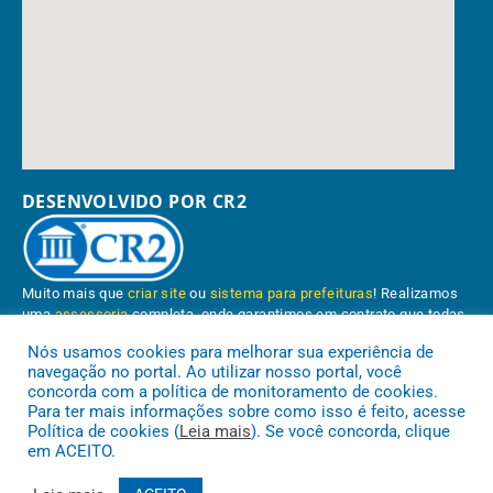
DESENVOLVIDO POR CR2
Muito mais que
criar site
ou
sistema para prefeituras
! Realizamos
uma
assessoria
completa, onde garantimos em contrato que todas
as exigências das
leis de transparência pública
serão atendidas.
Nós usamos cookies para melhorar sua experiência de
navegação no portal. Ao utilizar nosso portal, você
Conheça o
PNTP
e o
Radar da Transparência Pública
concorda com a política de monitoramento de cookies.
Para ter mais informações sobre como isso é feito, acesse
Política de cookies (
Leia mais
). Se você concorda, clique
em ACEITO.
Prefeitura Municipal de Paragominas.
Todos os direitos reservados a