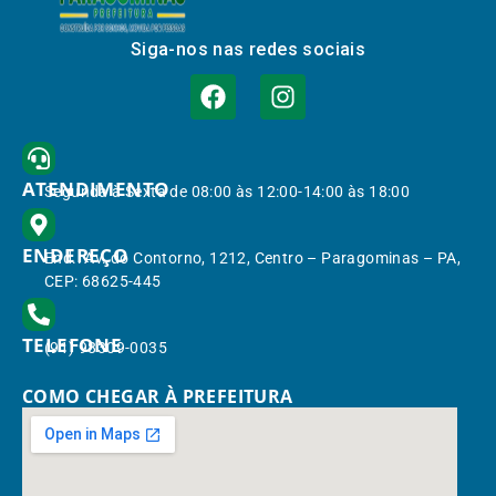
Siga-nos nas redes sociais
ATENDIMENTO
Segunda à Sexta de 08:00 às 12:00-14:00 às 18:00
ENDEREÇO
End.: Av. do Contorno, 1212, Centro – Paragominas – PA,
CEP: 68625-445
TELEFONE
(91) 98309-0035
COMO CHEGAR À PREFEITURA