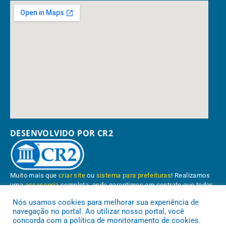
DESENVOLVIDO POR CR2
Muito mais que
criar site
ou
sistema para prefeituras
! Realizamos
uma
assessoria
completa, onde garantimos em contrato que todas
as exigências das
leis de transparência pública
serão atendidas.
Nós usamos cookies para melhorar sua experiência de
navegação no portal. Ao utilizar nosso portal, você
Conheça o
PNTP
e o
Radar da Transparência Pública
concorda com a política de monitoramento de cookies.