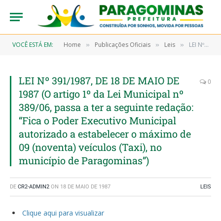
VOCÊ ESTÁ EM:
Home
Publicações Oficiais
Leis
LEI Nº 391/1987, DE 18 DE MAIO DE 1987 (O artigo 1º da Lei Municipal nº 389/06, passa a ter a seguinte redação: “Fica o Poder Executivo Municipal autorizado a estabelecer o máximo de 09 (noventa) veículos (Taxi), no município de Paragominas”)
»
»
»
LEI Nº 391/1987, DE 18 DE MAIO DE
0
1987 (O artigo 1º da Lei Municipal nº
389/06, passa a ter a seguinte redação:
“Fica o Poder Executivo Municipal
autorizado a estabelecer o máximo de
09 (noventa) veículos (Taxi), no
município de Paragominas”)
DE
CR2-ADMIN2
ON
18 DE MAIO DE 1987
LEIS
Clique aqui para visualizar