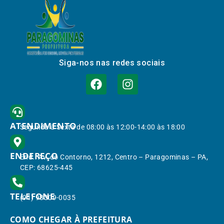
Siga-nos nas redes sociais
ATENDIMENTO
Segunda à Sexta de 08:00 às 12:00-14:00 às 18:00
ENDEREÇO
End.: Av. do Contorno, 1212, Centro – Paragominas – PA,
CEP: 68625-445
TELEFONE
(91) 98309-0035
COMO CHEGAR À PREFEITURA