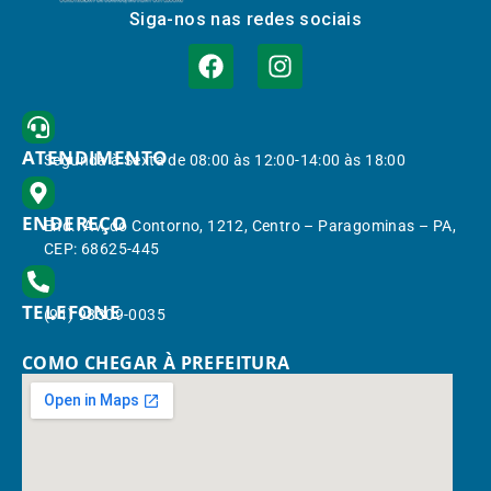
Siga-nos nas redes sociais
ATENDIMENTO
Segunda à Sexta de 08:00 às 12:00-14:00 às 18:00
ENDEREÇO
End.: Av. do Contorno, 1212, Centro – Paragominas – PA,
CEP: 68625-445
TELEFONE
(91) 98309-0035
COMO CHEGAR À PREFEITURA