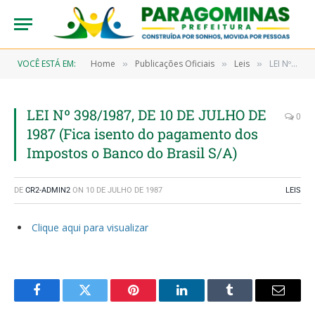
VOCÊ ESTÁ EM:
Home
Publicações Oficiais
Leis
LEI Nº 398/1987, DE 10 DE JULHO DE 1987 (Fica isento do pagamento dos Impostos o Banco do Brasil S/A)
»
»
»
LEI Nº 398/1987, DE 10 DE JULHO DE
0
1987 (Fica isento do pagamento dos
Impostos o Banco do Brasil S/A)
DE
CR2-ADMIN2
ON
10 DE JULHO DE 1987
LEIS
Clique aqui para visualizar
Facebook
Twitter
Pinterest
LinkedIn
Tumblr
Email