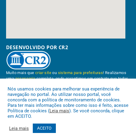
DESENVOLVIDO POR CR2
Muito mais que
criar site
ou
sistema para prefeituras
! Realizamos
uma
assessoria
completa, onde garantimos em contrato que todas
as exigências das
leis de transparência pública
serão atendidas.
Nós usamos cookies para melhorar sua experiência de
navegação no portal. Ao utilizar nosso portal, você
Conheça o
PNTP
e o
Radar da Transparência Pública
concorda com a política de monitoramento de cookies.
Para ter mais informações sobre como isso é feito, acesse
Política de cookies (
Leia mais
). Se você concorda, clique
em ACEITO.
Prefeitura Municipal de Paragominas.
Todos os direitos reservados a
Leia mais
ACEITO