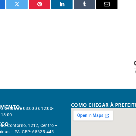
cebook
Twitter
Pinterest
LinkedIn
Tumblr
Email
COMO CHEGAR À PREFEI
IMENTO
à Sexta de 08:00 às 12:00-
 18:00
EÇO
. do Contorno, 1212, Centro –
inas – PA, CEP: 68625-445