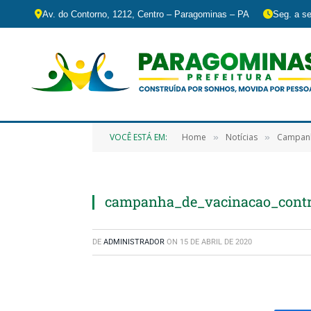
Av. do Contorno, 1212, Centro – Paragominas – PA
Seg. a se
VOCÊ ESTÁ EM:
Home
Notícias
Campanh
»
»
campanha_de_vacinacao_contr
DE
ADMINISTRADOR
ON
15 DE ABRIL DE 2020