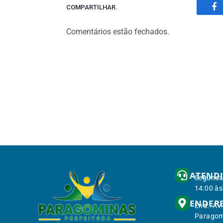
COMPARTILHAR.
Fa
Comentários estão fechados.
ATEND
Segunda 
14:00 às
ENDER
End.: Av
Paragom