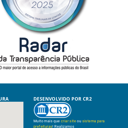
TURA
DESENVOLVIDO POR CR2
Muito mais que
criar site
ou
sistema para
prefeituras
! Realizamos