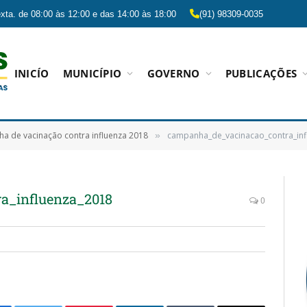
xta. de 08:00 às 12:00 e das 14:00 às 18:00
(91) 98309-0035
INICÍO
MUNICÍPIO
GOVERNO
PUBLICAÇÕES
a de vacinação contra influenza 2018
campanha_de_vacinacao_contra_inf
»
a_influenza_2018
0