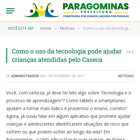
VOCÊ ESTÁ EM:
Home
Notícias
Como o uso da tecnologia pode ajudar crianças atendidas pelo Caseca
»
»
Como o uso da tecnologia pode ajudar
0
crianças atendidas pelo Caseca
DE
ADMINISTRADOR
ON
1 DE FEVEREIRO DE 2017
NOTÍCIAS
Você, com certeza, já deve ter lido algo sobre “tecnologia e o
processo de aprendizagem”? Como tablets e smartphones
ajudam a tornar mais lúdico e prazeroso o ensino, correto?
Agora, já ouviu falar em algum aplicativo que promete ajudar
crianças e adolescentes identificarem situações de risco que
sofrem ou que podem sofrer ao longo da vida? Em
Paragominas, a ONG Africa StarUp quer realizar, de forma