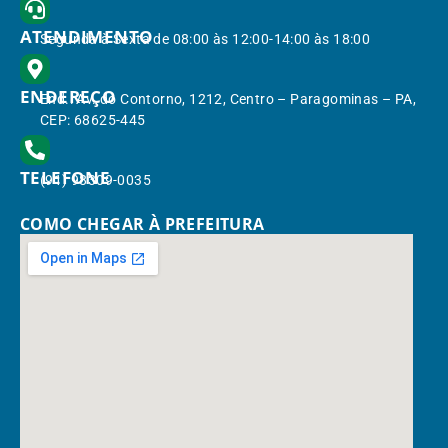
ATENDIMENTO
Segunda à Sexta de 08:00 às 12:00-14:00 às 18:00
ENDEREÇO
End.: Av. do Contorno, 1212, Centro – Paragominas – PA,
CEP: 68625-445
TELEFONE
(91) 98309-0035
COMO CHEGAR À PREFEITURA