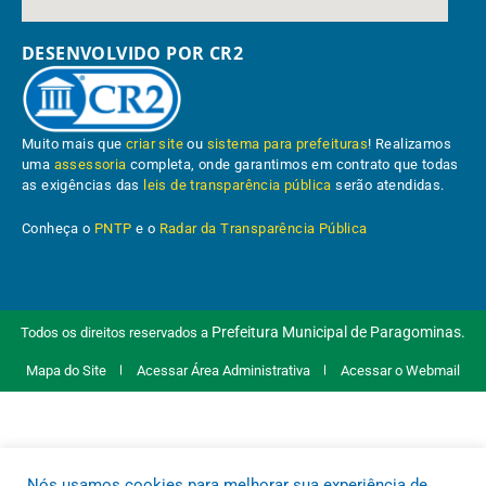
DESENVOLVIDO POR CR2
Muito mais que
criar site
ou
sistema para prefeituras
! Realizamos
uma
assessoria
completa, onde garantimos em contrato que todas
as exigências das
leis de transparência pública
serão atendidas.
Conheça o
PNTP
e o
Radar da Transparência Pública
Prefeitura Municipal de Paragominas.
Todos os direitos reservados a
Mapa do Site
Acessar Área Administrativa
Acessar o Webmail
Nós usamos cookies para melhorar sua experiência de