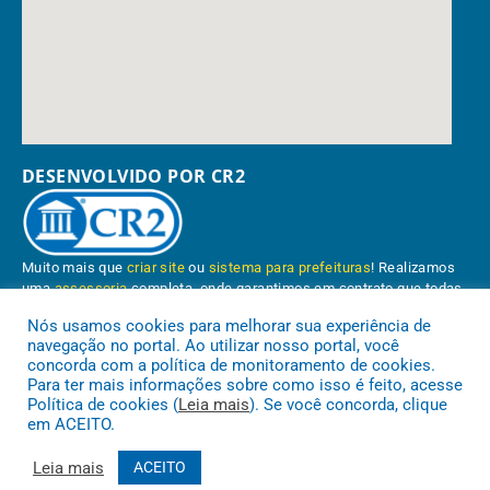
DESENVOLVIDO POR CR2
Muito mais que
criar site
ou
sistema para prefeituras
! Realizamos
uma
assessoria
completa, onde garantimos em contrato que todas
as exigências das
leis de transparência pública
serão atendidas.
Nós usamos cookies para melhorar sua experiência de
navegação no portal. Ao utilizar nosso portal, você
Conheça o
PNTP
e o
Radar da Transparência Pública
concorda com a política de monitoramento de cookies.
Para ter mais informações sobre como isso é feito, acesse
Política de cookies (
Leia mais
). Se você concorda, clique
em ACEITO.
Prefeitura Municipal de Paragominas.
Todos os direitos reservados a
Leia mais
ACEITO