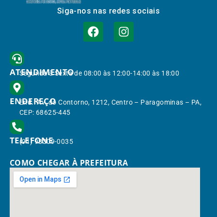
Siga-nos nas redes sociais
ATENDIMENTO
Segunda à Sexta de 08:00 às 12:00-14:00 às 18:00
ENDEREÇO
End.: Av. do Contorno, 1212, Centro – Paragominas – PA,
CEP: 68625-445
TELEFONE
(91) 98309-0035
COMO CHEGAR À PREFEITURA