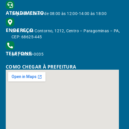
ATENDIMENTO
Segunda à Sexta de 08:00 às 12:00-14:00 às 18:00
ENDEREÇO
End.: Av. do Contorno, 1212, Centro – Paragominas – PA,
CEP: 68625-445
TELEFONE
(91) 98309-0035
COMO CHEGAR À PREFEITURA