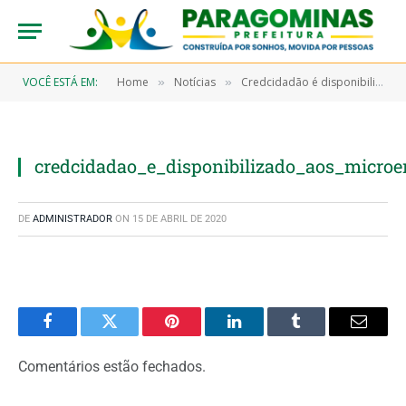
VOCÊ ESTÁ EM:
Home
Notícias
Credcidadão é disponibilizado aos microempresários paragominenses
»
»
credcidadao_e_disponibilizado_aos_micro
DE
ADMINISTRADOR
ON
15 DE ABRIL DE 2020
Facebook
Twitter
Pinterest
LinkedIn
Tumblr
Email
Comentários estão fechados.