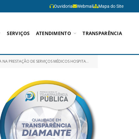
Ouvidoria
Webmail
Mapa do Site
SERVIÇOS
ATENDIMENTO
TRANSPARÊNCIA
DADOS INTERMEDIÁRIO NEONATAL (UCI NEO) DO HOSPITAL MUNICIPAL DE PARAGOMINAS – HMP)