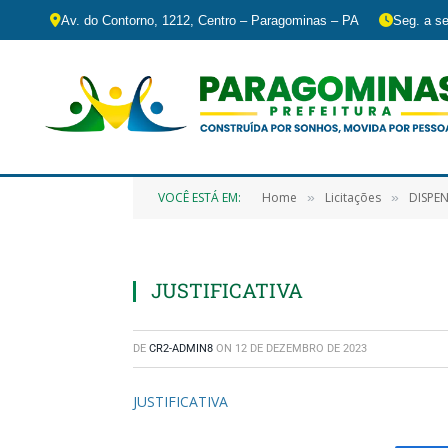
Av. do Contorno, 1212, Centro – Paragominas – PA
Seg. a se
VOCÊ ESTÁ EM:
Home
Licitações
DISPENSA DE
»
»
JUSTIFICATIVA
DE
CR2-ADMIN8
ON
12 DE DEZEMBRO DE 2023
JUSTIFICATIVA