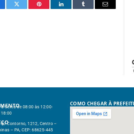
cebook
Twitter
Pinterest
LinkedIn
Tumblr
Email
COMO CHEGAR À PREFEI
IMENTO
à Sexta de 08:00 às 12:00-
 18:00
EÇO
. do Contorno, 1212, Centro –
inas – PA, CEP: 68625-445