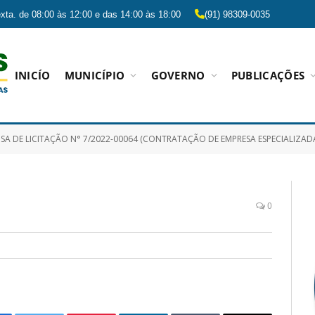
xta. de 08:00 às 12:00 e das 14:00 às 18:00
(91) 98309-0035
INICÍO
MUNICÍPIO
GOVERNO
PUBLICAÇÕES
 LICITAÇÃO N° 7/2022-00064 (CONTRATAÇÃO DE EMPRESA ESPECIALIZADA NA PRESTAÇÃO DE SERVIÇOS MÉDICOS HOSPITALARES PARA A UNIDADE DE CUI
0