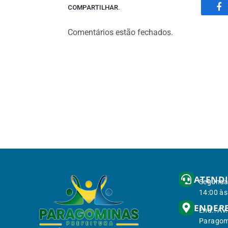
COMPARTILHAR.
Fa
Comentários estão fechados.
ATEND
Segunda 
14:00 às
ENDER
End.: Av
Paragom