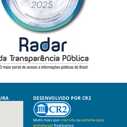
TURA
DESENVOLVIDO POR CR2
Muito mais que
criar site
ou
sistema para
prefeituras
! Realizamos