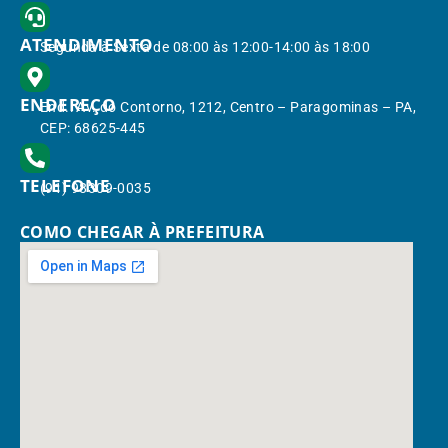
ATENDIMENTO
Segunda à Sexta de 08:00 às 12:00-14:00 às 18:00
ENDEREÇO
End.: Av. do Contorno, 1212, Centro – Paragominas – PA,
CEP: 68625-445
TELEFONE
(91) 98309-0035
COMO CHEGAR À PREFEITURA