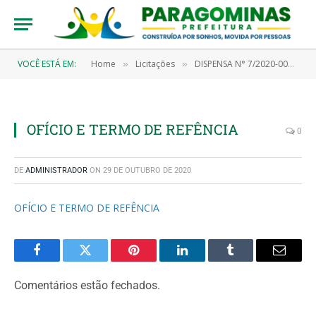
VOCÊ ESTÁ EM:
Home
Licitações
DISPENSA N° 7/2020-00060 (aquisição de teste rápido para utilização na triagem dos profissionais de saúde e pacientes que apresentarem sintomas com quadro clínico sugestivo ao COVID-19 e população em geral)
»
»
OFÍCIO E TERMO DE REFÊNCIA
0
DE
ADMINISTRADOR
ON
29 DE OUTUBRO DE 2020
OFÍCIO E TERMO DE REFÊNCIA
Facebook
Twitter
Pinterest
LinkedIn
Tumblr
Email
Comentários estão fechados.