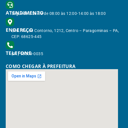
ATENDIMENTO
Segunda à Sexta de 08:00 às 12:00-14:00 às 18:00
ENDEREÇO
End.: Av. do Contorno, 1212, Centro – Paragominas – PA,
CEP: 68625-445
TELEFONE
(91) 98309-0035
COMO CHEGAR À PREFEITURA