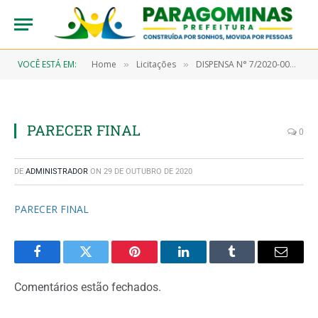
VOCÊ ESTÁ EM:
Home
Licitações
DISPENSA N° 7/2020-00060 (aquisição de teste rápido para utilização na triagem dos profissionais de saúde e pacientes que apresentarem sintomas com quadro clínico sugestivo ao COVID-19 e população em geral)
»
»
PARECER FINAL
0
DE
ADMINISTRADOR
ON
29 DE OUTUBRO DE 2020
PARECER FINAL
Facebook
Twitter
Pinterest
LinkedIn
Tumblr
Email
Comentários estão fechados.