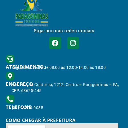
Siga-nos nas redes sociais
ATENDIMENTO
Segunda à Sexta de 08:00 às 12:00-14:00 às 18:00
ENDEREÇO
End.: Av. do Contorno, 1212, Centro – Paragominas – PA,
CEP: 68625-445
TELEFONE
(91) 98309-0035
COMO CHEGAR À PREFEITURA