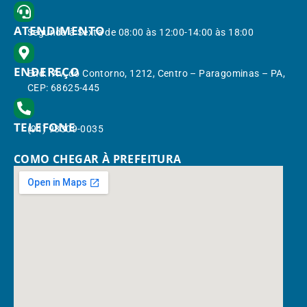
ATENDIMENTO
Segunda à Sexta de 08:00 às 12:00-14:00 às 18:00
ENDEREÇO
End.: Av. do Contorno, 1212, Centro – Paragominas – PA,
CEP: 68625-445
TELEFONE
(91) 98309-0035
COMO CHEGAR À PREFEITURA