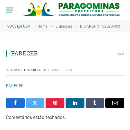
VOCÊ ESTÁ EM:
Home
Licitações
DISPENSA Nº 7/2020-00032 (Aquisição de material hospitalar e proteção e segurança)
»
»
PARECER
0
DE
ADMINISTRADOR
ON
28 DE MAIO DE 2020
PARECER
Facebook
Twitter
Pinterest
LinkedIn
Tumblr
Email
Comentários estão fechados.