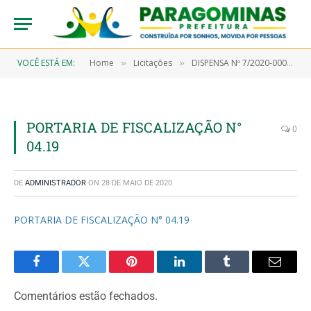
VOCÊ ESTÁ EM:
Home
Licitações
DISPENSA Nº 7/2020-00032 (Aquisição de material hospitalar e proteção e segurança)
»
»
PORTARIA DE FISCALIZAÇÃO N°
0
04.19
DE
ADMINISTRADOR
ON
28 DE MAIO DE 2020
PORTARIA DE FISCALIZAÇÃO N° 04.19
Facebook
Twitter
Pinterest
LinkedIn
Tumblr
Email
Comentários estão fechados.