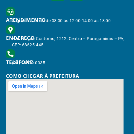
ATENDIMENTO
Segunda à Sexta de 08:00 às 12:00-14:00 às 18:00
ENDEREÇO
End.: Av. do Contorno, 1212, Centro – Paragominas – PA,
CEP: 68625-445
TELEFONE
(91) 98309-0035
COMO CHEGAR À PREFEITURA