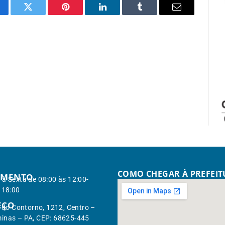
cebook
Twitter
Pinterest
LinkedIn
Tumblr
Email
COMO CHEGAR À PREFEI
IMENTO
à Sexta de 08:00 às 12:00-
 18:00
EÇO
. do Contorno, 1212, Centro –
inas – PA, CEP: 68625-445