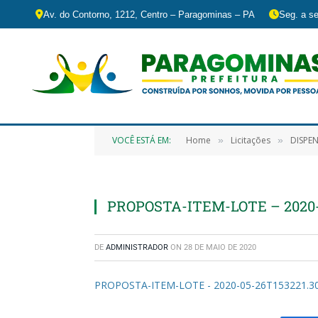
Av. do Contorno, 1212, Centro – Paragominas – PA
Seg. a se
VOCÊ ESTÁ EM:
Home
Licitações
DISPEN
»
»
PROPOSTA-ITEM-LOTE – 2020-
DE
ADMINISTRADOR
ON
28 DE MAIO DE 2020
PROPOSTA-ITEM-LOTE - 2020-05-26T153221.3