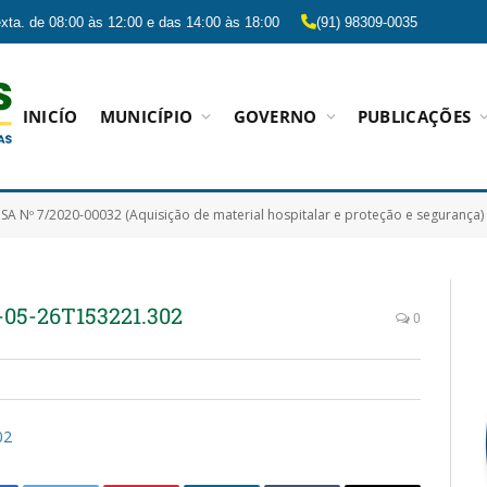
xta. de 08:00 às 12:00 e das 14:00 às 18:00
(91) 98309-0035
INICÍO
MUNICÍPIO
GOVERNO
PUBLICAÇÕES
SA Nº 7/2020-00032 (Aquisição de material hospitalar e proteção e segurança)
05-26T153221.302
0
02