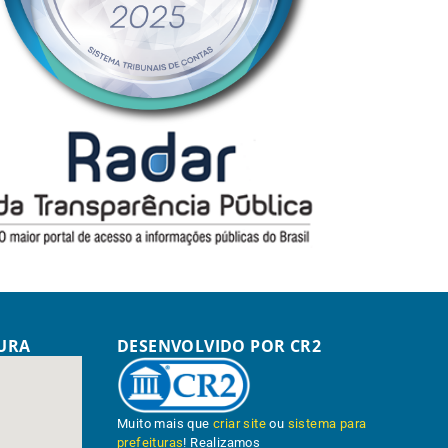
TURA
DESENVOLVIDO POR CR2
Muito mais que
criar site
ou
sistema para
prefeituras
! Realizamos