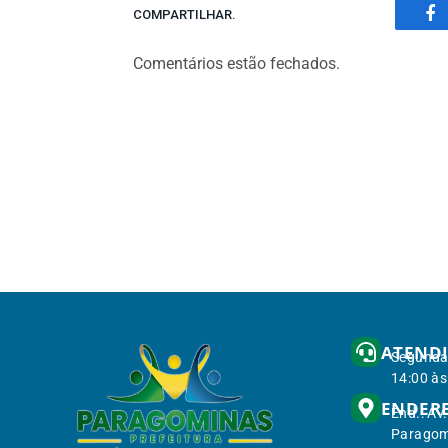
COMPARTILHAR.
Fa
Comentários estão fechados.
ATEND
Segunda 
14:00 às
ENDER
End.: Av
Paragom