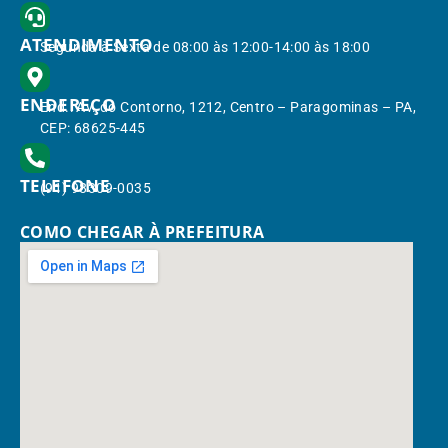
ATENDIMENTO
Segunda à Sexta de 08:00 às 12:00-14:00 às 18:00
ENDEREÇO
End.: Av. do Contorno, 1212, Centro – Paragominas – PA,
CEP: 68625-445
TELEFONE
(91) 98309-0035
COMO CHEGAR À PREFEITURA