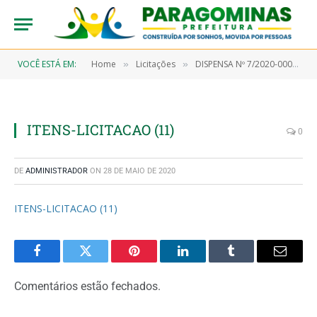
VOCÊ ESTÁ EM:
Home
Licitações
DISPENSA Nº 7/2020-00033 (Aquisição de material farmacológico)
»
»
ITENS-LICITACAO (11)
0
DE
ADMINISTRADOR
ON
28 DE MAIO DE 2020
ITENS-LICITACAO (11)
Facebook
Twitter
Pinterest
LinkedIn
Tumblr
Email
Comentários estão fechados.