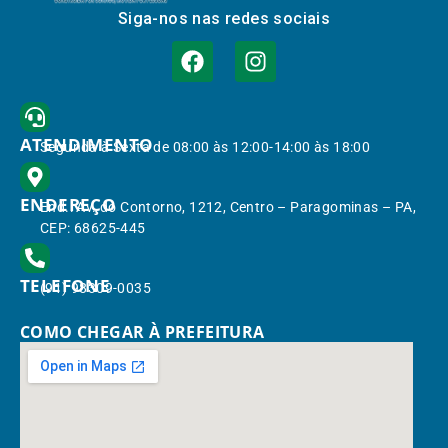
Siga-nos nas redes sociais
ATENDIMENTO
Segunda à Sexta de 08:00 às 12:00-14:00 às 18:00
ENDEREÇO
End.: Av. do Contorno, 1212, Centro – Paragominas – PA,
CEP: 68625-445
TELEFONE
(91) 98309-0035
COMO CHEGAR À PREFEITURA