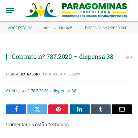
VOCÊ ESTÁ EM:
Home
Licitações
DISPENSA Nº 7/2020-00038 (CONTRATAÇÃO DE EMPRESA DE SERVIÇOS FUNERÁRIOS)
»
»
Contrato nº 787.2020 – dispensa 38
0
DE
ADMINISTRADOR
ON
6 DE AGOSTO DE 2020
Contrato nº 787.2020 - dispensa 38
Facebook
Twitter
Pinterest
LinkedIn
Tumblr
Email
Comentários estão fechados.