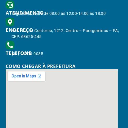
ATENDIMENTO
Segunda à Sexta de 08:00 às 12:00-14:00 às 18:00
ENDEREÇO
End.: Av. do Contorno, 1212, Centro – Paragominas – PA,
CEP: 68625-445
TELEFONE
(91) 98309-0035
COMO CHEGAR À PREFEITURA