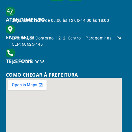
ATENDIMENTO
Segunda à Sexta de 08:00 às 12:00-14:00 às 18:00
ENDEREÇO
End.: Av. do Contorno, 1212, Centro – Paragominas – PA,
CEP: 68625-445
TELEFONE
(91) 98309-0035
COMO CHEGAR À PREFEITURA