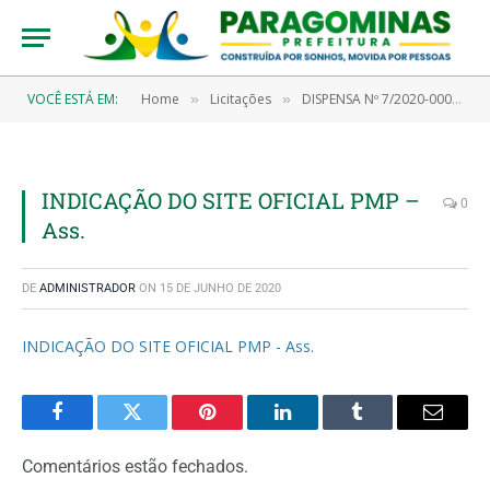
VOCÊ ESTÁ EM:
Home
Licitações
DISPENSA Nº 7/2020-00039 (Aquisição de material farmacológico)
»
»
INDICAÇÃO DO SITE OFICIAL PMP –
0
Ass.
DE
ADMINISTRADOR
ON
15 DE JUNHO DE 2020
INDICAÇÃO DO SITE OFICIAL PMP - Ass.
Facebook
Twitter
Pinterest
LinkedIn
Tumblr
Email
Comentários estão fechados.