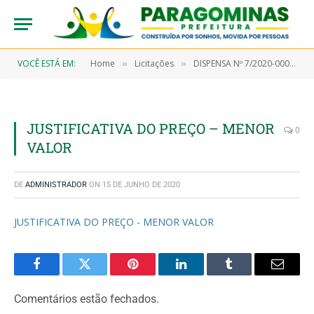
VOCÊ ESTÁ EM:
Home
Licitações
DISPENSA Nº 7/2020-00040 (Contratação de empresa especializada na prestação de serviços médicos hospitalares)
»
»
JUSTIFICATIVA DO PREÇO – MENOR
0
VALOR
DE
ADMINISTRADOR
ON
15 DE JUNHO DE 2020
JUSTIFICATIVA DO PREÇO - MENOR VALOR
Facebook
Twitter
Pinterest
LinkedIn
Tumblr
Email
Comentários estão fechados.