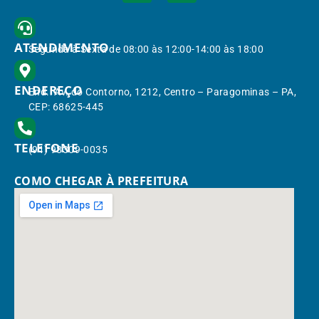
ATENDIMENTO
Segunda à Sexta de 08:00 às 12:00-14:00 às 18:00
ENDEREÇO
End.: Av. do Contorno, 1212, Centro – Paragominas – PA,
CEP: 68625-445
TELEFONE
(91) 98309-0035
COMO CHEGAR À PREFEITURA