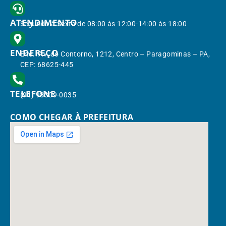
ATENDIMENTO
Segunda à Sexta de 08:00 às 12:00-14:00 às 18:00
ENDEREÇO
End.: Av. do Contorno, 1212, Centro – Paragominas – PA,
CEP: 68625-445
TELEFONE
(91) 98309-0035
COMO CHEGAR À PREFEITURA