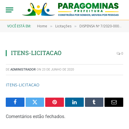
VOCÊ ESTÁ EM:
Home
Licitações
DISPENSA Nº 7/2020-00045 (Contratação emergencial temporária de empresa para prestação de serviços na área serviço social)
»
»
ITENS-LICITACAO
0
DE
ADMINISTRADOR
ON
23 DE JUNHO DE 2020
ITENS-LICITACAO
Facebook
Twitter
Pinterest
LinkedIn
Tumblr
Email
Comentários estão fechados.