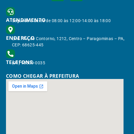
ATENDIMENTO
Segunda à Sexta de 08:00 às 12:00-14:00 às 18:00
ENDEREÇO
End.: Av. do Contorno, 1212, Centro – Paragominas – PA,
CEP: 68625-445
TELEFONE
(91) 98309-0035
COMO CHEGAR À PREFEITURA