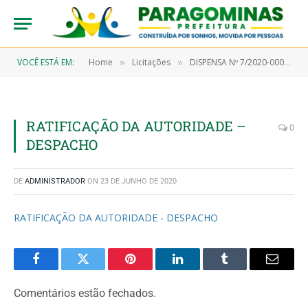
VOCÊ ESTÁ EM:
Home
Licitações
DISPENSA Nº 7/2020-00045 (Contratação emergencial temporária de empresa para prestação de serviços na área serviço social)
»
»
RATIFICAÇÃO DA AUTORIDADE –
0
DESPACHO
DE
ADMINISTRADOR
ON
23 DE JUNHO DE 2020
RATIFICAÇÃO DA AUTORIDADE - DESPACHO
Facebook
Twitter
Pinterest
LinkedIn
Tumblr
Email
Comentários estão fechados.