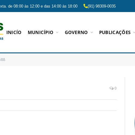
xta. de 08:00 às 12:00 e das 14:00 às 18:00
(91) 98309-0035
INICÍO
MUNICÍPIO
GOVERNO
PUBLICAÇÕES
588
0