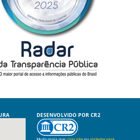
TURA
DESENVOLVIDO POR CR2
Muito mais que
criar site
ou
sistema para