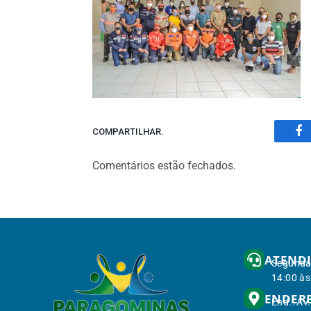
COMPARTILHAR.
Fa
Comentários estão fechados.
ATEND
Segunda 
14:00 às
ENDER
End.: Av