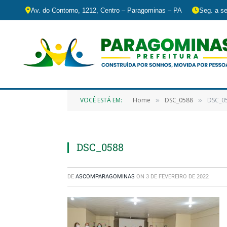
Av. do Contorno, 1212, Centro – Paragominas – PA
Seg. a se
VOCÊ ESTÁ EM:
Home
DSC_0588
DSC_0
»
»
DSC_0588
DE
ASCOMPARAGOMINAS
ON
3 DE FEVEREIRO DE 2022