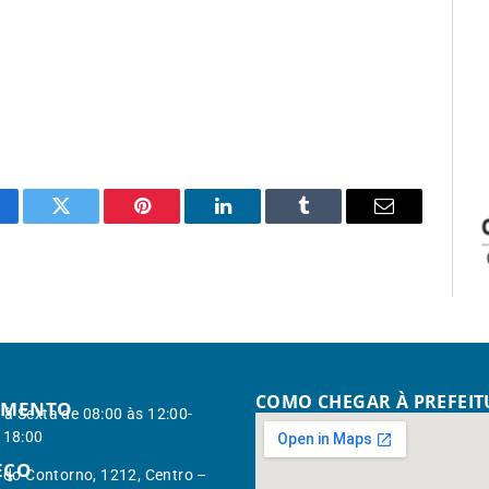
cebook
Twitter
Pinterest
LinkedIn
Tumblr
Email
COMO CHEGAR À PREFEI
IMENTO
à Sexta de 08:00 às 12:00-
 18:00
EÇO
. do Contorno, 1212, Centro –