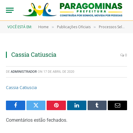
VOCÊ ESTÁ EM:
Home
Publicações Oficiais
Processos Seletivos
»
»
Cassia Catiuscia
0
DE
ADMINISTRADOR
ON
17 DE ABRIL DE 2020
Cassia Catiuscia
Facebook
Twitter
Pinterest
LinkedIn
Tumblr
Email
Comentários estão fechados.