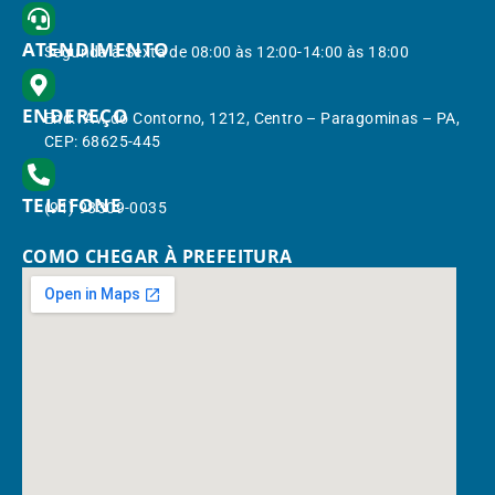
ATENDIMENTO
Segunda à Sexta de 08:00 às 12:00-14:00 às 18:00
ENDEREÇO
End.: Av. do Contorno, 1212, Centro – Paragominas – PA,
CEP: 68625-445
TELEFONE
(91) 98309-0035
COMO CHEGAR À PREFEITURA