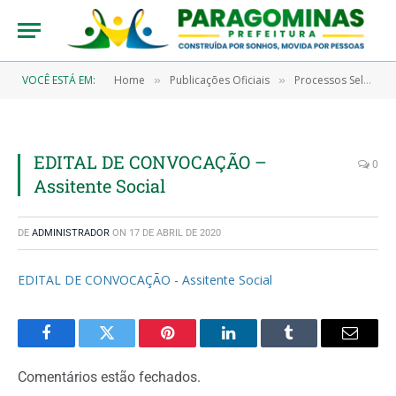
VOCÊ ESTÁ EM:
Home
Publicações Oficiais
Processos Seletivos
»
»
EDITAL DE CONVOCAÇÃO –
0
Assitente Social
DE
ADMINISTRADOR
ON
17 DE ABRIL DE 2020
EDITAL DE CONVOCAÇÃO - Assitente Social
Facebook
Twitter
Pinterest
LinkedIn
Tumblr
Email
Comentários estão fechados.