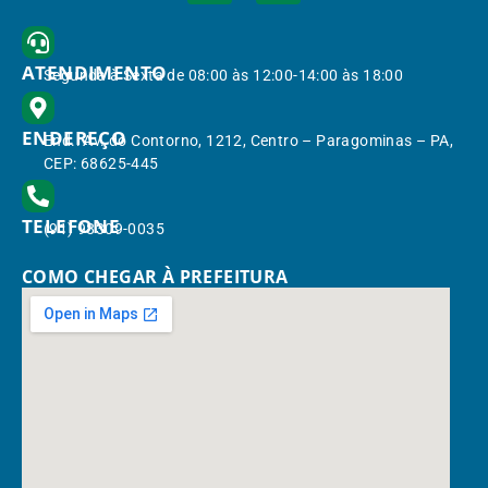
ATENDIMENTO
Segunda à Sexta de 08:00 às 12:00-14:00 às 18:00
ENDEREÇO
End.: Av. do Contorno, 1212, Centro – Paragominas – PA,
CEP: 68625-445
TELEFONE
(91) 98309-0035
COMO CHEGAR À PREFEITURA