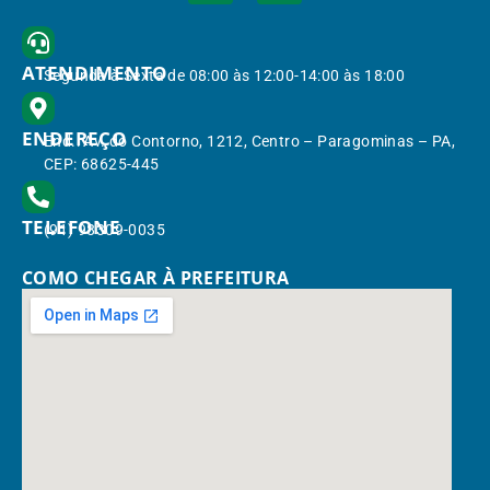
ATENDIMENTO
Segunda à Sexta de 08:00 às 12:00-14:00 às 18:00
ENDEREÇO
End.: Av. do Contorno, 1212, Centro – Paragominas – PA,
CEP: 68625-445
TELEFONE
(91) 98309-0035
COMO CHEGAR À PREFEITURA