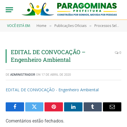
VOCÊ ESTÁ EM:
Home
Publicações Oficiais
Processos Seletivos
»
»
EDITAL DE CONVOCAÇÃO –
0
Engenheiro Ambiental
DE
ADMINISTRADOR
ON
17 DE ABRIL DE 2020
EDITAL DE CONVOCAÇÃO - Engenheiro Ambiental
Facebook
Twitter
Pinterest
LinkedIn
Tumblr
Email
Comentários estão fechados.