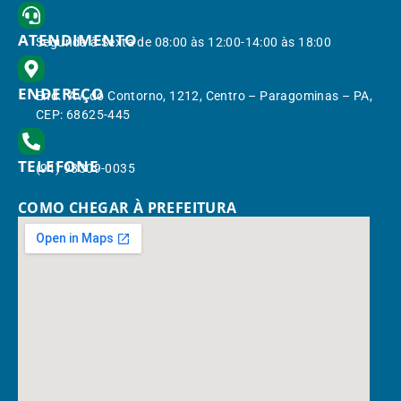
ATENDIMENTO
Segunda à Sexta de 08:00 às 12:00-14:00 às 18:00
ENDEREÇO
End.: Av. do Contorno, 1212, Centro – Paragominas – PA,
CEP: 68625-445
TELEFONE
(91) 98309-0035
COMO CHEGAR À PREFEITURA