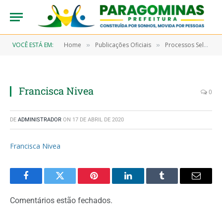
VOCÊ ESTÁ EM:
Home
Publicações Oficiais
Processos Seletivos
»
»
Francisca Nivea
0
DE
ADMINISTRADOR
ON
17 DE ABRIL DE 2020
Francisca Nivea
Facebook
Twitter
Pinterest
LinkedIn
Tumblr
Email
Comentários estão fechados.