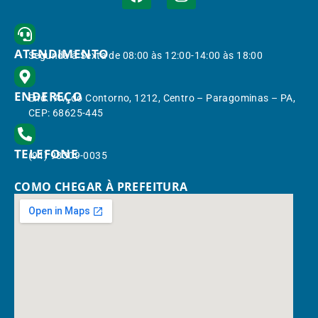
ATENDIMENTO
Segunda à Sexta de 08:00 às 12:00-14:00 às 18:00
ENDEREÇO
End.: Av. do Contorno, 1212, Centro – Paragominas – PA,
CEP: 68625-445
TELEFONE
(91) 98309-0035
COMO CHEGAR À PREFEITURA