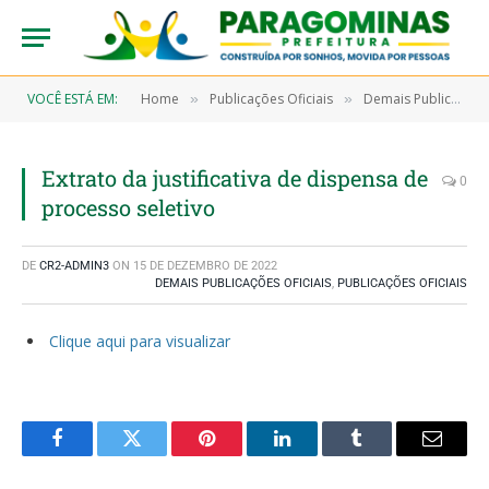
VOCÊ ESTÁ EM:
Home
Publicações Oficiais
Demais Publicações Oficiais
»
»
Extrato da justificativa de dispensa de
0
processo seletivo
DE
CR2-ADMIN3
ON
15 DE DEZEMBRO DE 2022
DEMAIS PUBLICAÇÕES OFICIAIS
,
PUBLICAÇÕES OFICIAIS
Clique aqui para visualizar
Facebook
Twitter
Pinterest
LinkedIn
Tumblr
Email