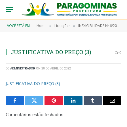
VOCÊ ESTÁ EM:
Home
Licitações
INEXIGIBILIDADE Nº 6/2022-00004 (CONTRATAÇÃO DE PROFISSIONAIS DO SETOR ARTÍSTICO LOCAL DE RECONHECIMENTO PERANTE A OPINIÃO PÚBLICA MUNICIPAL, PARA A COMEMORAÇÃO AO DIA INTERNACIONAL DAS MULHERES – 2022)
»
»
JUSTIFICATIVA DO PREÇO (3)
0
DE
ADMINISTRADOR
ON
20 DE ABRIL DE 2022
JUSTIFICATIVA DO PREÇO (3)
Facebook
Twitter
Pinterest
LinkedIn
Tumblr
Email
Comentários estão fechados.