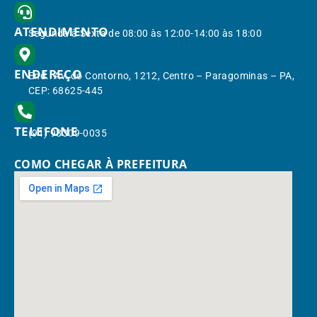
ATENDIMENTO
Segunda à Sexta de 08:00 às 12:00-14:00 às 18:00
ENDEREÇO
End.: Av. do Contorno, 1212, Centro – Paragominas – PA,
CEP: 68625-445
TELEFONE
(91) 98309-0035
COMO CHEGAR À PREFEITURA