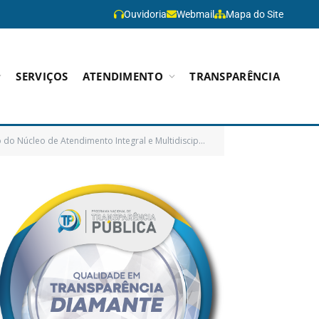
Ouvidoria
Webmail
Mapa do Site
SERVIÇOS
ATENDIMENTO
TRANSPARÊNCIA
tidisciplinar para homens que praticam violência doméstica e familiar – NAIM)