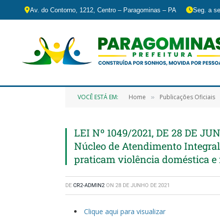
Av. do Contorno, 1212, Centro – Paragominas – PA
Seg. a se
VOCÊ ESTÁ EM:
Home
Publicações Oficiais
»
LEI Nº 1049/2021, DE 28 DE JUN
Núcleo de Atendimento Integral
praticam violência doméstica e
DE
CR2-ADMIN2
ON
28 DE JUNHO DE 2021
Clique aqui para visualizar