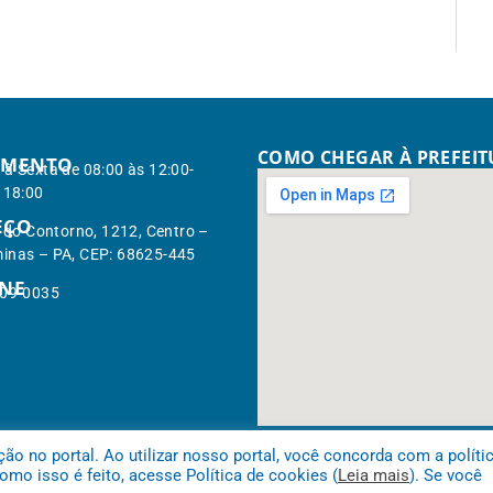
COMO CHEGAR À PREFEI
IMENTO
à Sexta de 08:00 às 12:00-
 18:00
EÇO
. do Contorno, 1212, Centro –
inas – PA, CEP: 68625-445
ONE
309-0035
 no portal. Ao utilizar nosso portal, você concorda com a políti
mo isso é feito, acesse Política de cookies (
Leia mais
). Se você