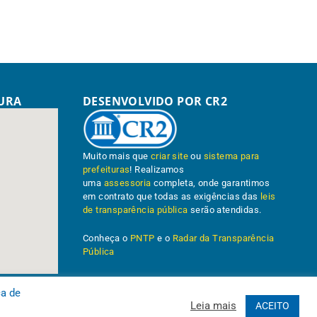
TURA
DESENVOLVIDO POR CR2
Muito mais que
criar site
ou
sistema para
prefeituras
! Realizamos
uma
assessoria
completa, onde garantimos
em contrato que todas as exigências das
leis
de transparência pública
serão atendidas.
Conheça o
PNTP
e o
Radar da Transparência
Pública
ca de
Leia mais
ACEITO