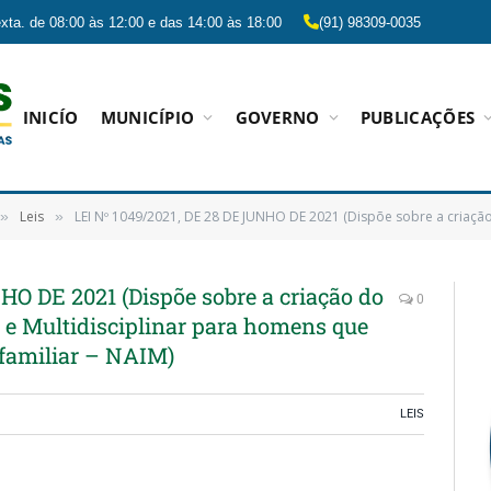
xta. de 08:00 às 12:00 e das 14:00 às 18:00
(91) 98309-0035
INICÍO
MUNICÍPIO
GOVERNO
PUBLICAÇÕES
Leis
LEI Nº 1049/2021, DE 28 DE JUNHO DE 2021 (Dispõe sobre a criação do Núcleo de Atendimento Integral e Mul
»
»
HO DE 2021 (Dispõe sobre a criação do
0
 e Multidisciplinar para homens que
 familiar – NAIM)
LEIS