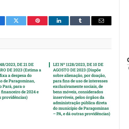
cebook
Twitter
Pinterest
LinkedIn
Tumblr
Email
148/2023, DE 21 DE
LEI Nº 1128/2023, DE 10 DE
O DE 2023 (Estima a
AGOSTO DE 2023 (Dispõe
 fixa a despesa do
sobre alienação, por doação,
o de Paragominas,
para fins de uso de interesses
o Pará, para o
exclusivamente sociais, de
 financeiro de 2024 e
bens móveis, considerados
s providências)
inservíveis, pelos órgãos da
administração pública direta
do município de Paragominas
– PA, e dá outras providências)