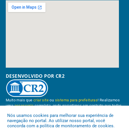
DESENVOLVIDO POR CR2
Muito mais que
criar site
ou
sistema para prefeituras
! Realizamos
uma
assessoria
completa, onde garantimos em contrato que todas
as exigências das
leis de transparência pública
serão atendidas.
Nós usamos cookies para melhorar sua experiência de
navegação no portal. Ao utilizar nosso portal, você
Conheça o
PNTP
e o
Radar da Transparência Pública
concorda com a política de monitoramento de cookies.