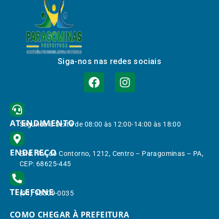
Siga-nos nas redes sociais
ATENDIMENTO
Segunda à Sexta de 08:00 às 12:00-14:00 às 18:00
ENDEREÇO
End.: Av. do Contorno, 1212, Centro – Paragominas – PA,
CEP: 68625-445
TELEFONE
(91) 98309-0035
COMO CHEGAR À PREFEITURA