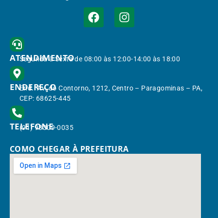
ATENDIMENTO
Segunda à Sexta de 08:00 às 12:00-14:00 às 18:00
ENDEREÇO
End.: Av. do Contorno, 1212, Centro – Paragominas – PA,
CEP: 68625-445
TELEFONE
(91) 98309-0035
COMO CHEGAR À PREFEITURA