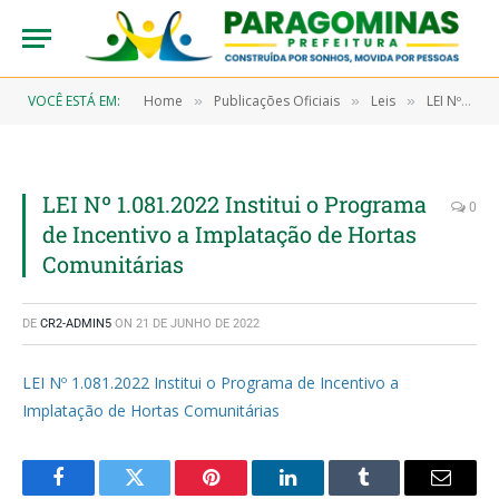
VOCÊ ESTÁ EM:
Home
Publicações Oficiais
Leis
LEI Nº 1081/2022, DE 15 DE JUNHO DE 2022 (Institui o Programa de Incentivo à Implantação de Hortas Comunitárias no Município de Paragominas e dá outras providências)
»
»
»
LEI Nº 1.081.2022 Institui o Programa
0
de Incentivo a Implatação de Hortas
Comunitárias
DE
CR2-ADMIN5
ON
21 DE JUNHO DE 2022
LEI Nº 1.081.2022 Institui o Programa de Incentivo a
Implatação de Hortas Comunitárias
Facebook
Twitter
Pinterest
LinkedIn
Tumblr
Email