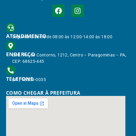
ATENDIMENTO
Segunda à Sexta de 08:00 às 12:00-14:00 às 18:00
ENDEREÇO
End.: Av. do Contorno, 1212, Centro – Paragominas – PA,
CEP: 68625-445
TELEFONE
(91) 98309-0035
COMO CHEGAR À PREFEITURA