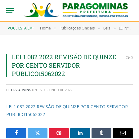
VOCÊ ESTÁ EM:
Home
Publicações Oficiais
Leis
LEI Nº 1082/2022, DE 15 DE JUNHO DE 2022 (Dispõe sobre revisão do vencimento básico dos servidores públicos municipais ocupantes de cargos em provimento efetivo da Administração Pública Municipal, Direta e Indireta, e dá outras providências)
»
»
»
LEI 1.082.2022 REVISÃO DE QUINZE
0
POR CENTO SERVIDOR
PUBLICO15062022
DE
CR2-ADMIN5
ON
15 DE JUNHO DE 2022
LEI 1.082.2022 REVISÃO DE QUINZE POR CENTO SERVIDOR
PUBLICO15062022
Facebook
Twitter
Pinterest
LinkedIn
Tumblr
Email