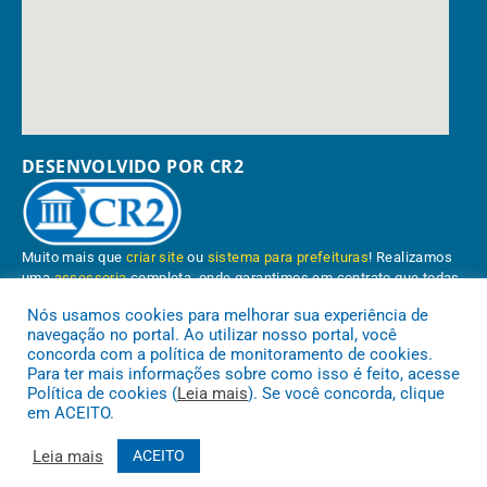
DESENVOLVIDO POR CR2
Muito mais que
criar site
ou
sistema para prefeituras
! Realizamos
uma
assessoria
completa, onde garantimos em contrato que todas
as exigências das
leis de transparência pública
serão atendidas.
Nós usamos cookies para melhorar sua experiência de
navegação no portal. Ao utilizar nosso portal, você
Conheça o
PNTP
e o
Radar da Transparência Pública
concorda com a política de monitoramento de cookies.
Para ter mais informações sobre como isso é feito, acesse
Política de cookies (
Leia mais
). Se você concorda, clique
em ACEITO.
Prefeitura Municipal de Paragominas.
Todos os direitos reservados a
Leia mais
ACEITO
Mapa do Site
Acessar Área Administrativa
Acessar o Webmail