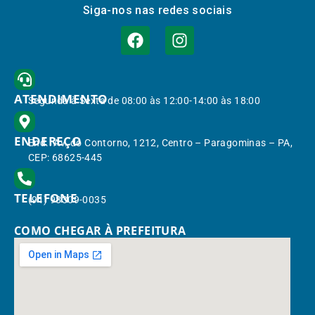
Siga-nos nas redes sociais
ATENDIMENTO
Segunda à Sexta de 08:00 às 12:00-14:00 às 18:00
ENDEREÇO
End.: Av. do Contorno, 1212, Centro – Paragominas – PA,
CEP: 68625-445
TELEFONE
(91) 98309-0035
COMO CHEGAR À PREFEITURA