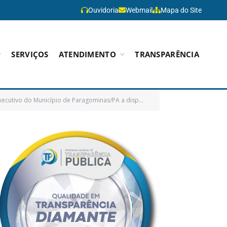
Ouvidoria
Webmail
Mapa do Site
SERVIÇOS
ATENDIMENTO
TRANSPARÊNCIA
ursos extraordinários provenientes dos precatórios do FUNDEF e dá outras providências)