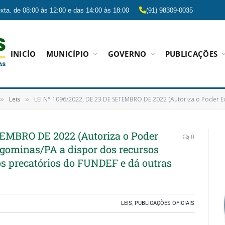
xta. de 08:00 às 12:00 e das 14:00 às 18:00
(91) 98309-0035
INICÍO
MUNICÍPIO
GOVERNO
PUBLICAÇÕES
Leis
LEI N° 1096/2022, DE 23 DE SETEMBRO DE 2022 (Autoriza o Poder Executivo do Município de Paragominas/PA a dispor dos rec
»
»
TEMBRO DE 2022 (Autoriza o Poder
0
gominas/PA a dispor dos recursos
os precatórios do FUNDEF e dá outras
LEIS
,
PUBLICAÇÕES OFICIAIS