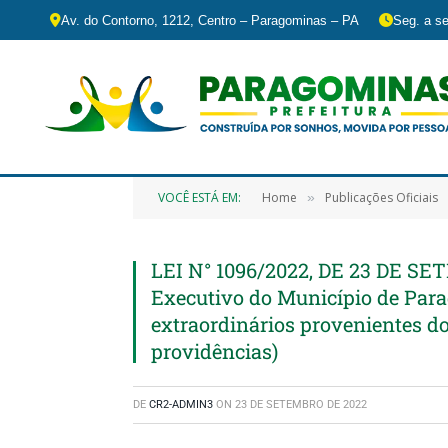
Av. do Contorno, 1212, Centro – Paragominas – PA
Seg. a se
VOCÊ ESTÁ EM:
Home
Publicações Oficiais
»
LEI N° 1096/2022, DE 23 DE SE
Executivo do Município de Para
extraordinários provenientes d
providências)
DE
CR2-ADMIN3
ON
23 DE SETEMBRO DE 2022