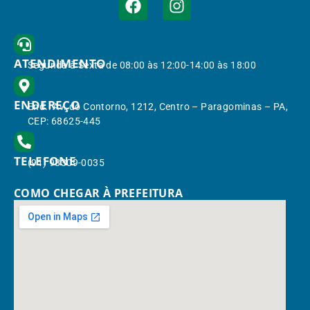
ATENDIMENTO
Segunda à Sexta de 08:00 às 12:00-14:00 às 18:00
ENDEREÇO
End.: Av. do Contorno, 1212, Centro – Paragominas – PA,
CEP: 68625-445
TELEFONE
(91) 98309-0035
COMO CHEGAR À PREFEITURA