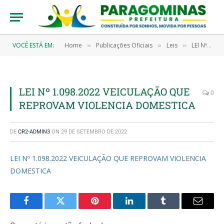
VOCÊ ESTÁ EM:
Home
Publicações Oficiais
Leis
LEI Nº 1098/2022, DE 27 DE SETEMBRO DE 2022 (Dispõe sobre a veiculação de propaganda que reprovem a violência doméstica e familiar contra a mulher e o abuso sexual de crianças e adolescentes, nos eventos culturais, artísticos, esportivos e nos meios de comunicação do Poder Executivo ou quaisquer de suas Secretarias, no âmbito do município de Paragominas)
»
»
»
LEI Nº 1.098.2022 VEICULAÇÃO QUE
0
REPROVAM VIOLENCIA DOMESTICA
DE
CR2-ADMIN3
ON
29 DE SETEMBRO DE 2022
LEI Nº 1.098.2022 VEICULAÇÃO QUE REPROVAM VIOLENCIA
DOMESTICA
Facebook
Twitter
Pinterest
LinkedIn
Tumblr
Email