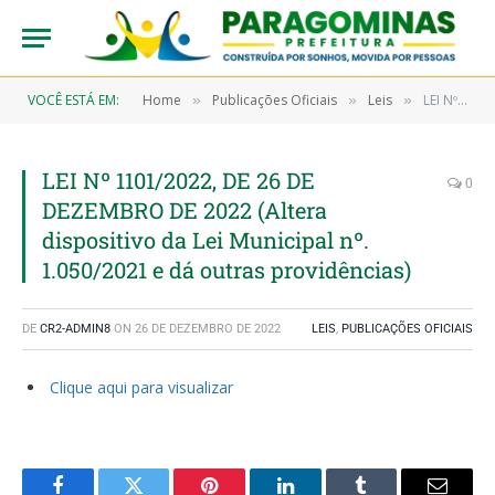
VOCÊ ESTÁ EM:
Home
Publicações Oficiais
Leis
LEI Nº 1101/2022, DE 26 DE DEZEMBRO DE 2022 (Altera dispositivo da Lei Municipal nº. 1.050/2021 e dá outras providências)
»
»
»
LEI Nº 1101/2022, DE 26 DE
0
DEZEMBRO DE 2022 (Altera
dispositivo da Lei Municipal nº.
1.050/2021 e dá outras providências)
DE
CR2-ADMIN8
ON
26 DE DEZEMBRO DE 2022
LEIS
,
PUBLICAÇÕES OFICIAIS
Clique aqui para visualizar