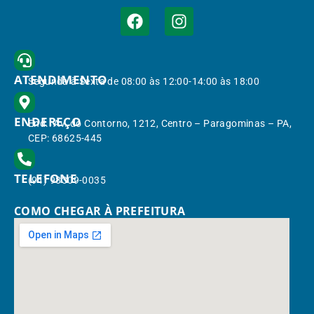
ATENDIMENTO
Segunda à Sexta de 08:00 às 12:00-14:00 às 18:00
ENDEREÇO
End.: Av. do Contorno, 1212, Centro – Paragominas – PA,
CEP: 68625-445
TELEFONE
(91) 98309-0035
COMO CHEGAR À PREFEITURA