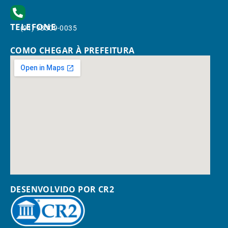
TELEFONE
(91) 98309-0035
COMO CHEGAR À PREFEITURA
DESENVOLVIDO POR CR2