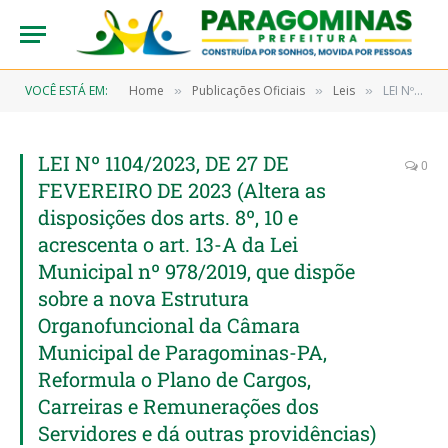
VOCÊ ESTÁ EM:
Home
Publicações Oficiais
Leis
LEI Nº 1104/2023, DE 27 DE FEVEREIRO DE 2023 (Altera as disposições dos arts. 8º, 10 e acrescenta o art. 13-A da Lei Municipal nº 978/2019, que dispõe sobre a nova Estrutura Organofuncional da Câmara Municipal de Paragominas-PA, Reformula o Plano de Cargos, Carreiras e Remunerações dos Servidores e dá outras providências)
»
»
»
LEI Nº 1104/2023, DE 27 DE
0
FEVEREIRO DE 2023 (Altera as
disposições dos arts. 8º, 10 e
acrescenta o art. 13-A da Lei
Municipal nº 978/2019, que dispõe
sobre a nova Estrutura
Organofuncional da Câmara
Municipal de Paragominas-PA,
Reformula o Plano de Cargos,
Carreiras e Remunerações dos
Servidores e dá outras providências)