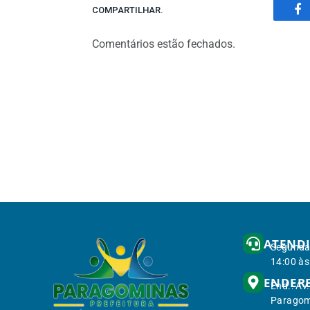
COMPARTILHAR.
Fa
Comentários estão fechados.
ATEND
Segunda 
14:00 às
ENDER
End.: Av
Paragom