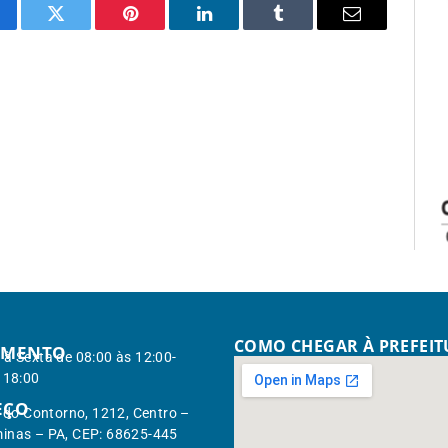
cebook
Twitter
Pinterest
LinkedIn
Tumblr
Email
COMO CHEGAR À PREFEI
IMENTO
à Sexta de 08:00 às 12:00-
 18:00
EÇO
. do Contorno, 1212, Centro –
inas – PA, CEP: 68625-445