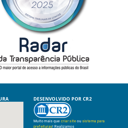
TURA
DESENVOLVIDO POR CR2
Muito mais que
criar site
ou
sistema para
prefeituras
! Realizamos