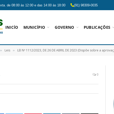
xta. de 08:00 às 12:00 e das 14:00 às 18:00
(91) 98309-0035
INICÍO
MUNICÍPIO
GOVERNO
PUBLICAÇÕES
Leis
LEI Nº 1112/2023, DE 26 DE ABRIL DE 2023 (Dispõe sobre a aprovação do Plano de Investimento de Infraestrutura Municipal para execução de saldo remanescente de operações de cr
»
»
A
0