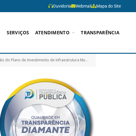
Ouvidoria
Webmail
Mapa do Site
SERVIÇOS
ATENDIMENTO
TRANSPARÊNCIA
édito no âmbito do Programa FINISA – Financiamento à Infraestrutura e ao Saneamento já autorizado pela Lei Municipal n. 999/2019)