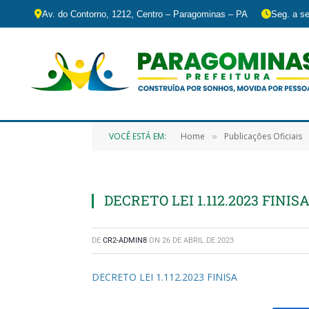
Av. do Contorno, 1212, Centro – Paragominas – PA
Seg. a se
VOCÊ ESTÁ EM:
Home
Publicações Oficiais
»
DECRETO LEI 1.112.2023 FINIS
DE
CR2-ADMIN8
ON
26 DE ABRIL DE 2023
DECRETO LEI 1.112.2023 FINISA