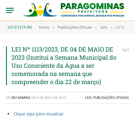
VOCÊ ESTÁ EM:
Home
Publicações Oficiais
Leis
LEI Nº 1113/2023, DE 04 DE MAIO DE 2023 (Institui a Semana Municipal do Uso Consciente da Água a ser comemorada na semana que compreender o dia 22 de março)
»
»
»
LEI Nº 1113/2023, DE 04 DE MAIO DE
0
2023 (Institui a Semana Municipal do
Uso Consciente da Água a ser
comemorada na semana que
compreender o dia 22 de março)
DE
CR2-ADMIN5
ON
4 DE MAIO DE 2023
LEIS
,
PUBLICAÇÕES OFICIAIS
Clique aqui para visualizar