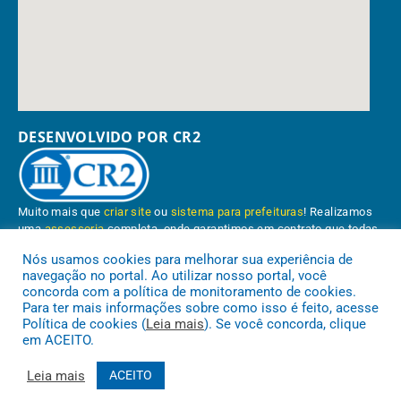
DESENVOLVIDO POR CR2
Muito mais que
criar site
ou
sistema para prefeituras
! Realizamos
uma
assessoria
completa, onde garantimos em contrato que todas
as exigências das
leis de transparência pública
serão atendidas.
Nós usamos cookies para melhorar sua experiência de
navegação no portal. Ao utilizar nosso portal, você
Conheça o
PNTP
e o
Radar da Transparência Pública
concorda com a política de monitoramento de cookies.
Para ter mais informações sobre como isso é feito, acesse
Política de cookies (
Leia mais
). Se você concorda, clique
em ACEITO.
Prefeitura Municipal de Paragominas.
Todos os direitos reservados a
Leia mais
ACEITO
Mapa do Site
Acessar Área Administrativa
Acessar o Webmail