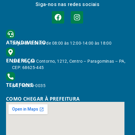
Siga-nos nas redes sociais
ATENDIMENTO
Segunda à Sexta de 08:00 às 12:00-14:00 às 18:00
ENDEREÇO
End.: Av. do Contorno, 1212, Centro – Paragominas – PA,
CEP: 68625-445
TELEFONE
(91) 98309-0035
COMO CHEGAR À PREFEITURA