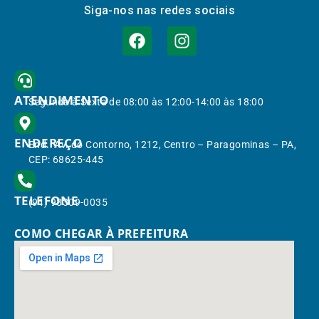
Siga-nos nas redes sociais
ATENDIMENTO
Segunda à Sexta de 08:00 às 12:00-14:00 às 18:00
ENDEREÇO
End.: Av. do Contorno, 1212, Centro – Paragominas – PA,
CEP: 68625-445
TELEFONE
(91) 98309-0035
COMO CHEGAR À PREFEITURA