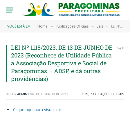
VOCÊ ESTÁ EM:
Home
Publicações Oficiais
Leis
LEI Nº 1118/2023, DE 13 DE JUNHO DE 2023 (Reconhece de Utilidade Pública a Associação Desportiva e Social de Paragominas – ADSP, e dá outras providências)
»
»
»
LEI Nº 1118/2023, DE 13 DE JUNHO DE
0
2023 (Reconhece de Utilidade Pública
a Associação Desportiva e Social de
Paragominas – ADSP, e dá outras
providências)
DE
CR2-ADMIN1
ON
13 DE JUNHO DE 2023
LEIS
,
PUBLICAÇÕES OFICIAIS
Clique aqui para visualizar