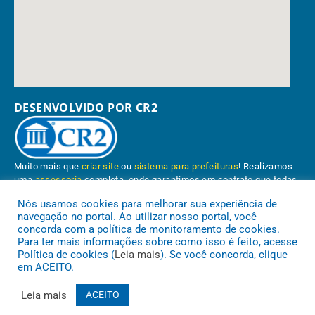
DESENVOLVIDO POR CR2
Muito mais que
criar site
ou
sistema para prefeituras
! Realizamos
uma
assessoria
completa, onde garantimos em contrato que todas
as exigências das
leis de transparência pública
serão atendidas.
Nós usamos cookies para melhorar sua experiência de
navegação no portal. Ao utilizar nosso portal, você
Conheça o
PNTP
e o
Radar da Transparência Pública
concorda com a política de monitoramento de cookies.
Para ter mais informações sobre como isso é feito, acesse
Política de cookies (
Leia mais
). Se você concorda, clique
em ACEITO.
Prefeitura Municipal de Paragominas.
Todos os direitos reservados a
Leia mais
ACEITO
Mapa do Site
Acessar Área Administrativa
Acessar o Webmail